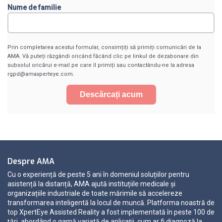
Nume de familie
Prin completarea acestui formular, consimțiți să primiți comunicări de la
AMA. Vă puteți răzgândi oricând făcând clic pe linkul de dezabonare din
subsolul oricărui e-mail pe care îl primiți sau contactându-ne la adresa
rgpd@amaxperteye.com.
Despre AMA
Cu o experiență de peste 5 ani în domeniul soluțiilor pentru
asistență la distanță, AMA ajută instituțiile medicale și
organizațiile industriale de toate mărimile să accelereze
transformarea inteligentă la locul de muncă. Platforma noastră de
top XpertEye Assisted Reality a fost implementată în peste 100 de
țări, abordând o gamă variată de aplicații, cum ar fi diagnoză la